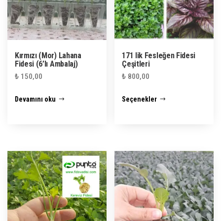
Kırmızı (Mor) Lahana
171 lik Fesleğen Fidesi
Fidesi (6’lı Ambalaj)
Çeşitleri
₺
150,00
₺
800,00
Bu
Devamını oku
Seçenekler
ürünün
birden
fazla
varyasyonu
var.
Seçenekler
ürün
sayfasından
seçilebilir