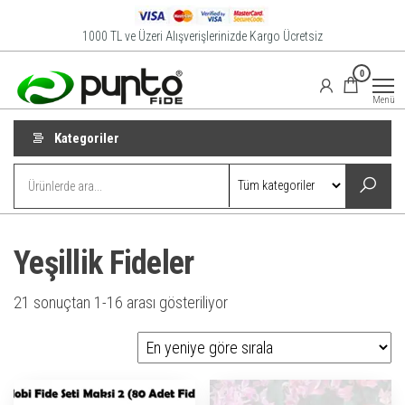
İçeriğe
atla
1000 TL ve Üzeri Alışverişlerinizde Kargo Ücretsiz
Punto
Online
0
Satış
Fide
Mağazası
Menü
Kategoriler
Yeşillik Fideler
En
21 sonuçtan 1-16 arası gösteriliyor
yeniye
göre
sıralandı