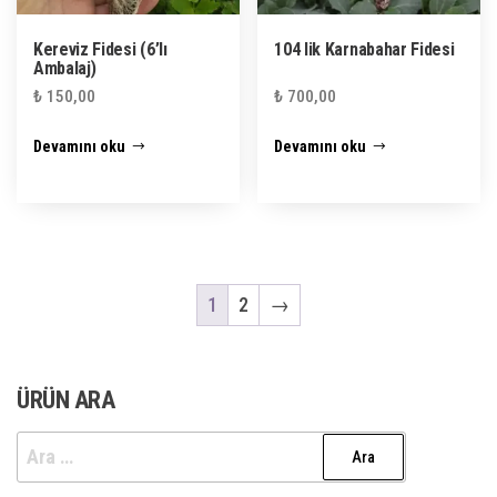
Kereviz Fidesi (6’lı
104 lik Karnabahar Fidesi
Ambalaj)
₺
150,00
₺
700,00
Devamını oku
Devamını oku
1
2
→
ÜRÜN ARA
Arama: