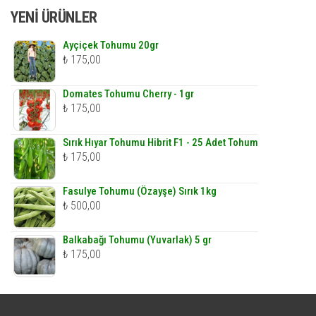
YENI ÜRÜNLER
Ayçiçek Tohumu 20gr
₺
175,00
Domates Tohumu Cherry - 1gr
₺
175,00
Sırık Hıyar Tohumu Hibrit F1 - 25 Adet Tohum
₺
175,00
Fasulye Tohumu (Özayşe) Sırık 1kg
₺
500,00
Balkabağı Tohumu (Yuvarlak) 5 gr
₺
175,00