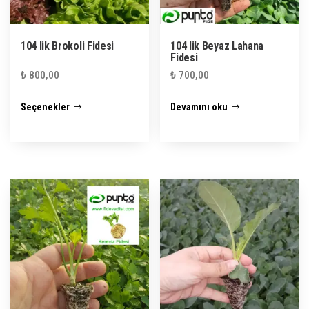
104 lik Brokoli Fidesi
104 lik Beyaz Lahana
Fidesi
₺
800,00
₺
700,00
Bu
Seçenekler
Devamını oku
ürünün
birden
fazla
varyasyonu
var.
Seçenekler
ürün
sayfasından
seçilebilir