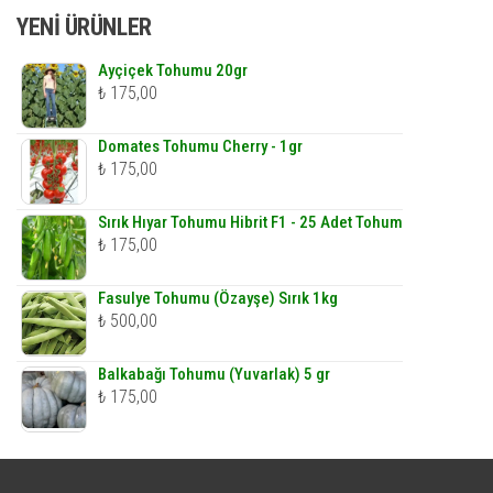
YENI ÜRÜNLER
Ayçiçek Tohumu 20gr
₺
175,00
Domates Tohumu Cherry - 1gr
₺
175,00
Sırık Hıyar Tohumu Hibrit F1 - 25 Adet Tohum
₺
175,00
Fasulye Tohumu (Özayşe) Sırık 1kg
₺
500,00
Balkabağı Tohumu (Yuvarlak) 5 gr
₺
175,00