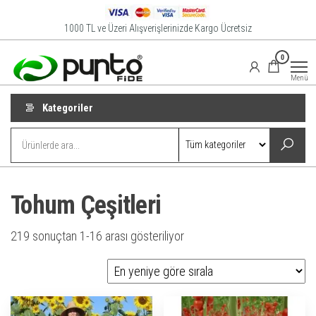
İçeriğe
atla
1000 TL ve Üzeri Alışverişlerinizde Kargo Ücretsiz
Punto
Online
0
Satış
Fide
Mağazası
Menü
Kategoriler
Tohum Çeşitleri
En
219 sonuçtan 1-16 arası gösteriliyor
yeniye
göre
sıralandı