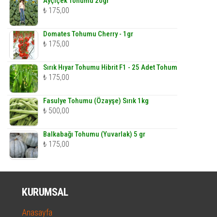
Ayçiçek Tohumu 20gr
₺
175,00
Domates Tohumu Cherry - 1gr
₺
175,00
Sırık Hıyar Tohumu Hibrit F1 - 25 Adet Tohum
₺
175,00
Fasulye Tohumu (Özayşe) Sırık 1kg
₺
500,00
Balkabağı Tohumu (Yuvarlak) 5 gr
₺
175,00
KURUMSAL
Anasayfa