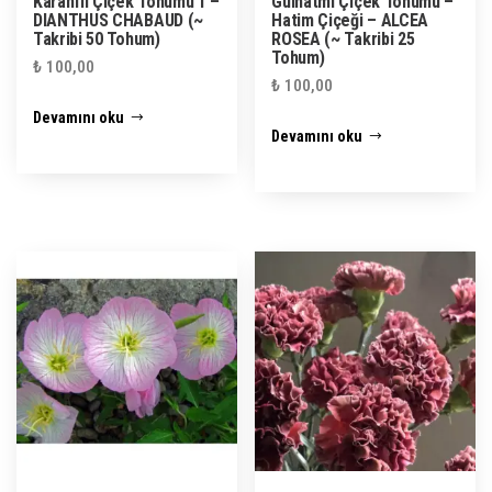
Karanfil Çiçek Tohumu 1 –
Gülhatmi Çiçek Tohumu –
DIANTHUS CHABAUD (~
Hatim Çiçeği – ALCEA
Takribi 50 Tohum)
ROSEA (~ Takribi 25
Tohum)
₺
100,00
₺
100,00
Devamını oku
Devamını oku