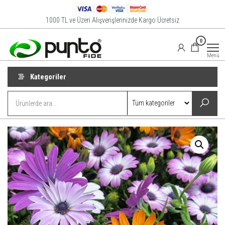
İçeriğe
atla
1000 TL ve Üzeri Alışverişlerinizde Kargo Ücretsiz
Punto
Online
0
Satış
Fide
Mağazası
Menü
Kategoriler