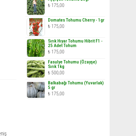
₺
175,00
Domates Tohumu Cherry - 1gr
₺
175,00
Sırık Hıyar Tohumu Hibrit F1 -
25 Adet Tohum
₺
175,00
Fasulye Tohumu (Özayşe)
Sırık 1kg
₺
500,00
Balkabağı Tohumu (Yuvarlak)
5 gr
₺
175,00
eniş