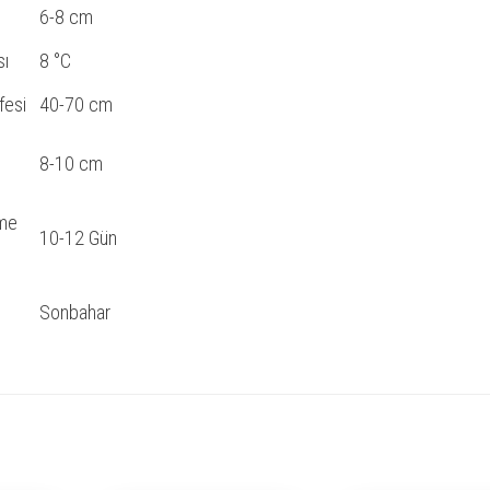
6-8 cm
sı
8 °C
fesi
40-70 cm
8-10 cm
nme
10-12 Gün
Sonbahar