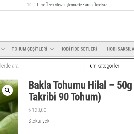
1000 TL ve Üzeri Alışverişlerinizde Kargo Ücretsiz
o
ı
TOHUM ÇEŞİTLERİ
HOBİ FİDE SETLERİ
HOBİ SAKSILA
Bakla Tohumu Hilal – 50g
Takribi 90 Tohum)
₺
120,00
Stokta yok