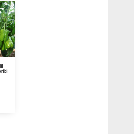
il
ribi