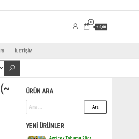
0
₺ 0,00
RI
İLETİŞİM
 (~
ÜRÜN ARA
Arama:
YENI ÜRÜNLER
Ayçiçek Tohumu 20gr