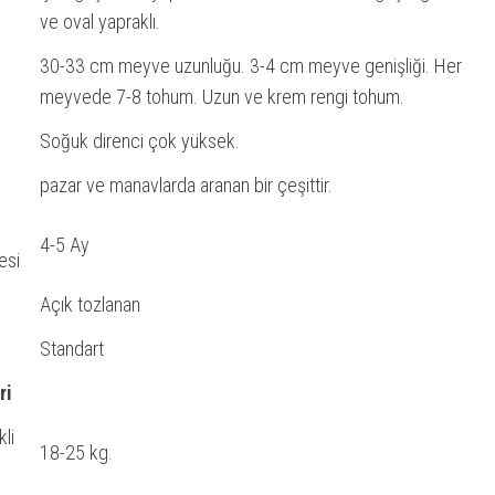
ve oval yapraklı.
30-33 cm meyve uzunluğu. 3-4 cm meyve genişliği. Her
meyvede 7-8 tohum. Uzun ve krem rengi tohum.
Soğuk direnci çok yüksek.
pazar ve manavlarda aranan bir çeşittir.
4-5 Ay
esi
Açık tozlanan
Standart
ri
li
18-25 kg.