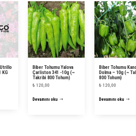
trillo
Biber Tohumu Yalova
Biber Tohumu Kand
1 KG
Çarliston 341 -10g (~
Dolma – 10g (~ Tak
Takribi 800 Tohum)
800 Tohum)
₺
120,00
₺
120,00
Devamını oku
Devamını oku