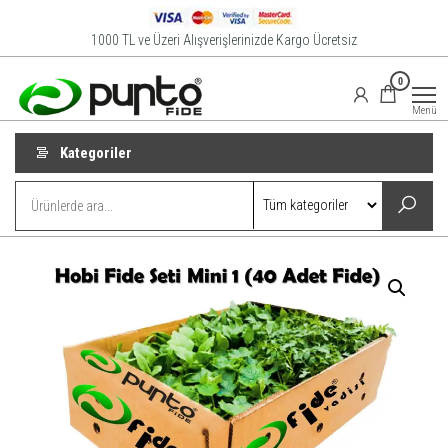
İçeriğe
atla
1000 TL ve Üzeri Alışverişlerinizde Kargo Ücretsiz
Punto
Online
0
Satış
Fide
Mağazası
Menü
Kategoriler