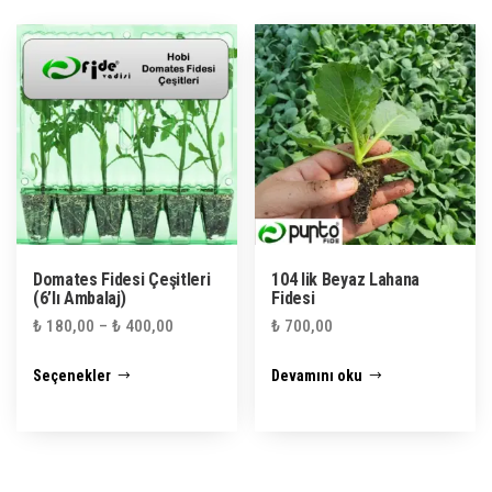
varyasyonu
var.
Seçenekler
ürün
sayfasından
seçilebilir
Domates Fidesi Çeşitleri
104 lik Beyaz Lahana
(6’lı Ambalaj)
Fidesi
₺
180,00
–
₺
400,00
₺
700,00
Bu
Seçenekler
Devamını oku
ürünün
birden
fazla
varyasyonu