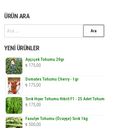
var.
Seçenekler
ÜRÜN ARA
ürün
Arama:
sayfasından
seçilebilir
YENI ÜRÜNLER
Ayçiçek Tohumu 20gr
₺
175,00
Domates Tohumu Cherry - 1gr
₺
175,00
Sırık Hıyar Tohumu Hibrit F1 - 25 Adet Tohum
₺
175,00
Fasulye Tohumu (Özayşe) Sırık 1kg
₺
500,00