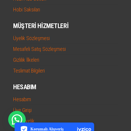
Hobi Saksıları
MÜŞTERI HIZMETLERI
Üyelik Sözleşmesi
Mesafeli Satış Sözleşmesi
Gizlilik İlkeleri
Teslimat Bilgileri
HESABIM
Hesabım
Üye Girişi
PCI-DSS Ödeme Güvenliği
Yeni Üyelik
7/24 Canlı Destek
Korumalı Alışveriş