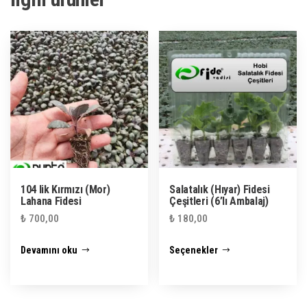
104 lik Kırmızı (Mor)
Salatalık (Hıyar) Fidesi
Lahana Fidesi
Çeşitleri (6’lı Ambalaj)
₺
700,00
₺
180,00
Bu
Devamını oku
Seçenekler
ürünün
birden
fazla