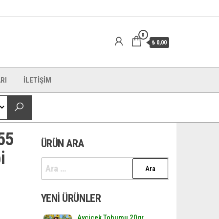
0
₺ 0,00
RI
İLETİŞİM
55
ÜRÜN ARA
i
Arama:
YENI ÜRÜNLER
Ayçiçek Tohumu 20gr