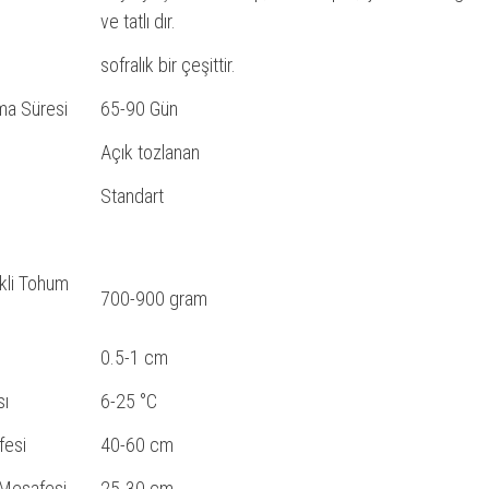
ve tatlı dır.
sofralık bir çeşittir.
ma Süresi
65-90 Gün
Açık tozlanan
Standart
kli Tohum
700-900 gram
0.5-1 cm
sı
6-25 °C
fesi
40-60 cm
 Mesafesi
25-30 cm