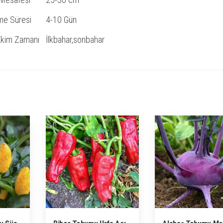
me Süresi
4-10 Gün
 Ekim Zamanı
İlkbahar,sonbahar