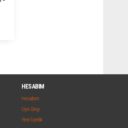
r –
HESABIM
Hesabım
Üye Girişi
Yeni Üyelik