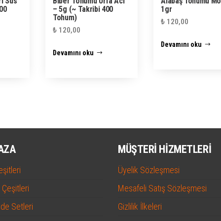
ı Süs
Biber Tohumu Urfa Acı
Alabaş Tohumu Mo
400
– 5g (~ Takribi 400
1gr
Tohum)
₺
120,00
₺
120,00
Devamını oku
Devamını oku
AZA
MÜŞTERI HIZMETLERI
şitleri
Üyelik Sözleşmesi
Çeşitleri
Mesafeli Satış Sözleşmesi
ide Setleri
Gizlilik İlkeleri