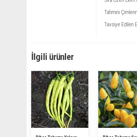
Tahmini Çimlen
Tavsiye Edilen
İlgili ürünler