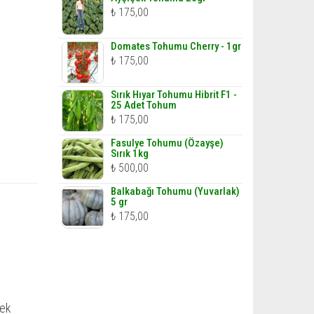
₺
175,00
Domates Tohumu Cherry - 1gr
₺
175,00
Sırık Hıyar Tohumu Hibrit F1 -
25 Adet Tohum
₺
175,00
Fasulye Tohumu (Özayşe)
Sırık 1kg
₺
500,00
Balkabağı Tohumu (Yuvarlak)
5 gr
₺
175,00
rek