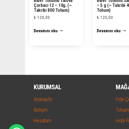
Biber Tohumu Yalova
Biber Tohumu Sar
Çorbacı 12 – 10g. (~
– 5 g (~ Takribi 
Takribi 800 Tohum)
Tohum)
₺
120,00
₺
120,00
Devamını oku
Devamını oku
KURUMSAL
MAĞ
Anasayfa
Fide Çe
İletişim
Tohum 
Hesabım
Hobi F
PCI-DSS Ödeme Güvenliği