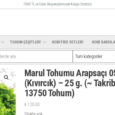
1000 TL ve Üzeri Alışverişlerinizde Kargo Ücretsiz
o
ı
TOHUM ÇEŞİTLERİ
HOBİ FİDE SETLERİ
HOBİ SAKSILA
Marul Tohumu Arapsaçı 0
(Kıvırcık) – 25 g. (~ Takrib
13750 Tohum)
₺
120,00
Stokta yok