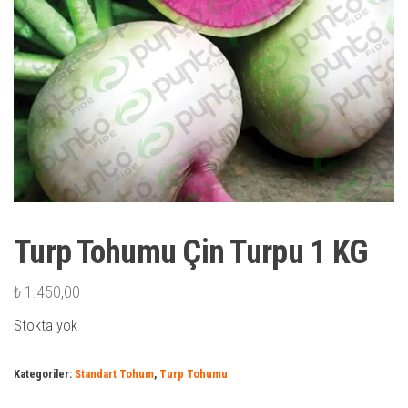
Turp Tohumu Çin Turpu 1 KG
₺
1.450,00
Stokta yok
Kategoriler:
Standart Tohum
,
Turp Tohumu