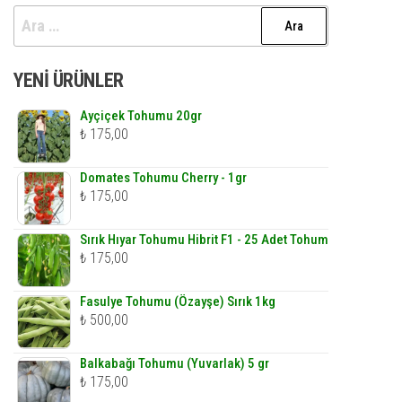
Arama:
YENI ÜRÜNLER
Ayçiçek Tohumu 20gr
₺
175,00
Domates Tohumu Cherry - 1gr
₺
175,00
Sırık Hıyar Tohumu Hibrit F1 - 25 Adet Tohum
₺
175,00
Fasulye Tohumu (Özayşe) Sırık 1kg
₺
500,00
Balkabağı Tohumu (Yuvarlak) 5 gr
₺
175,00