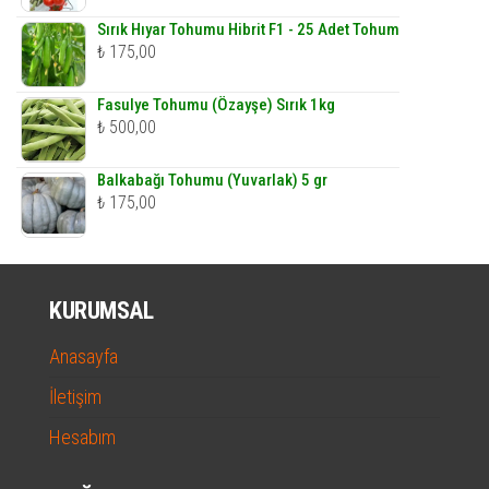
Sırık Hıyar Tohumu Hibrit F1 - 25 Adet Tohum
₺
175,00
Fasulye Tohumu (Özayşe) Sırık 1kg
₺
500,00
Balkabağı Tohumu (Yuvarlak) 5 gr
₺
175,00
KURUMSAL
Anasayfa
İletişim
Hesabım